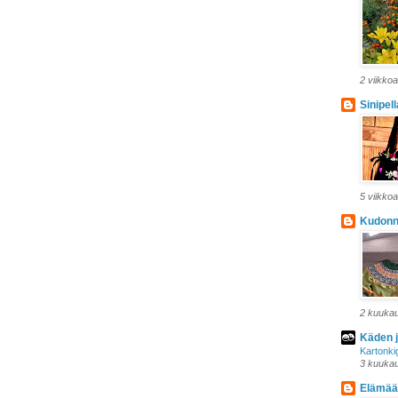
2 viikkoa
Sinipel
5 viikkoa
Kudonna
2 kuukaut
Käden j
Kartonki
3 kuukaut
Elämää