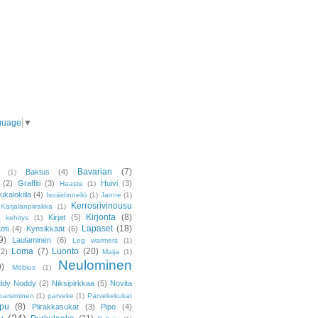
guage
▼
Bavarian
(7)
Baktus
(4)
(1)
(2)
Graffiti
(3)
Huivi
(3)
Haaste
(1)
ukalokiila
(4)
Isoäidinneliö
(1)
Janne
(1)
Kerrosrivinousu
Karjalanpiirakka
(1)
Kirjonta
(8)
Kirjat
(5)
ä kehitys
(1)
Lapaset
(18)
oti
(4)
Kynsikkäät
(6)
9)
Laulaminen
(6)
Leg warmers
(1)
Loma
(7)
Luonto
(20)
(2)
Maija
(1)
Neulominen
0)
Möbius
(1)
ddy Noddy
(2)
Niksipirkkaa
(5)
Novita
parsiminen
(1)
parveke
(1)
Parvekekukat
ppu
(8)
Piirakkasukat
(3)
Pipo
(4)
u
(24)