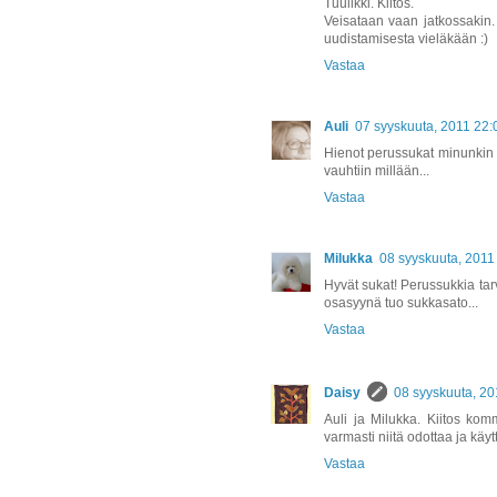
Tuulikki. Kiitos.
Veisataan vaan jatkossakin. M
uudistamisesta vieläkään :)
Vastaa
Auli
07 syyskuuta, 2011 22:
Hienot perussukat minunkin 
vauhtiin millään...
Vastaa
Milukka
08 syyskuuta, 2011
Hyvät sukat! Perussukkia ta
osasyynä tuo sukkasato...
Vastaa
Daisy
08 syyskuuta, 20
Auli ja Milukka. Kiitos kom
varmasti niitä odottaa ja käyt
Vastaa