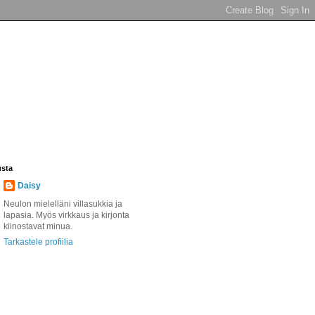
usta
Daisy
Neulon mielelläni villasukkia ja
lapasia. Myös virkkaus ja kirjonta
kiinostavat minua.
Tarkastele profiilia