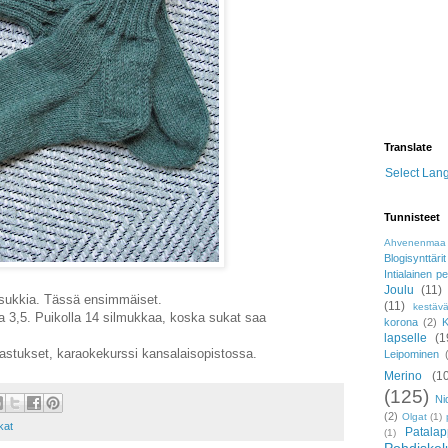
Translate
Select Lan
Tunnisteet
Ahvenenmaa
Blogisynttärit
Intialainen pe
Joulu
(11)
asukkia. Tässä ensimmäiset.
(11)
kestäv
ja 3,5. Puikolla 14 silmukkaa, koska sukat saa
korona
(2)
K
lapselle
(1
stukset, karaokekurssi kansalaisopistossa.
Leipominen
Merino
(1
(125)
Ni
(2)
Olgat
(1)
kat
Patala
(1)
Pohdiskel