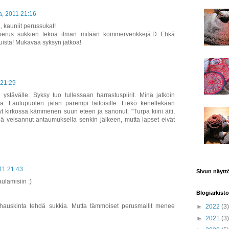
a, 2011 21:16
 kauniit perussukat!
 perus sukkien tekoa ilman mitään kommervenkkejä:D Ehkä
puista! Mukavaa syksyn jatkoa!
 21:29
ystävälle. Syksy tuo tullessaan harrastuspiirit. Minä jatkoin
a. Laulupuolen jätän parempi taitoisille. Liekö kenellekään
yt kirkossa kämmenen suun eteen ja sanonut: "Turpa kiini äiti,
llä veisannut antaumuksella senkin jälkeen, mutta lapset eivät
11 21:43
Sivun näytt
aulamisiin :)
Blogiarkisto
hauskinta tehdä sukkia. Mutta tämmoiset perusmallit menee
►
2022
(3)
►
2021
(3)