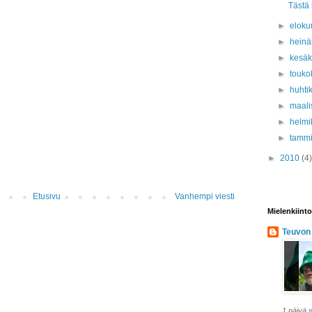
Tästä 
►
eloku
►
hein
►
kesä
►
touko
►
huhti
►
maali
►
helmi
►
tamm
►
2010
(4)
Etusivu
Vanhempi viesti
Mielenkiinto
Teuvon
1 päivä s