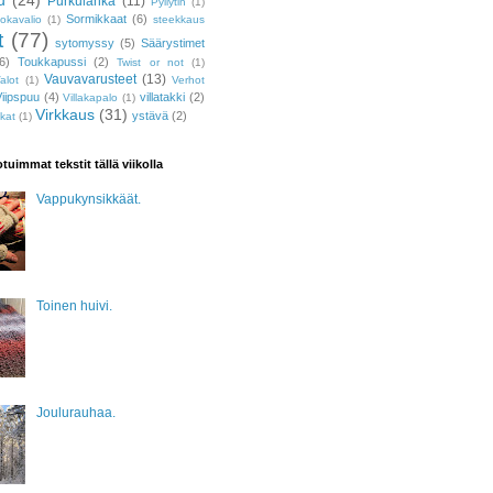
Purkulanka
(11)
Pyllytin
(1)
Sormikkaat
(6)
uokavalio
(1)
steekkaus
t
(77)
sytomyssy
(5)
Säärystimet
6)
Toukkapussi
(2)
Twist or not
(1)
Vauvavarusteet
(13)
alot
(1)
Verhot
iipspuu
(4)
villatakki
(2)
Villakapalo
(1)
Virkkaus
(31)
ystävä
(2)
ukat
(1)
tuimmat tekstit tällä viikolla
Vappukynsikkäät.
Toinen huivi.
Joulurauhaa.