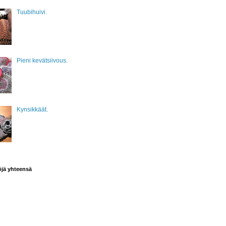
Tuubihuivi.
Pieni kevätsiivous.
Kynsikkäät.
öjä yhteensä