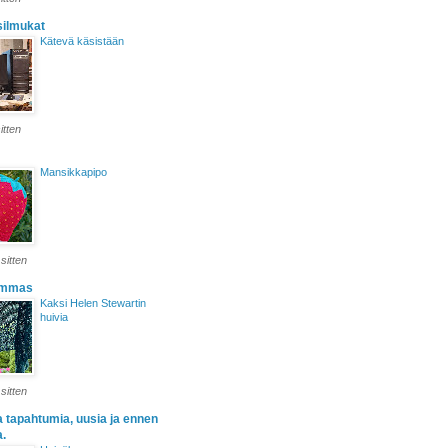
silmukat
Kätevä käsistään
itten
Mansikkapipo
sitten
ammas
Kaksi Helen Stewartin
huivia
sitten
ia tapahtumia, uusia ja ennen
a.