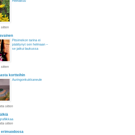
Heinäkuu
 sitten
lavainen
Pitsimekon tarina ei
päättynyt sen helmaan –
se jatkui laukussa
 sitten
sta kortteihin
Auringonkukkaneule
ta sitten
älkiä
grafiikkaa
ta sitten
 erimuodossa