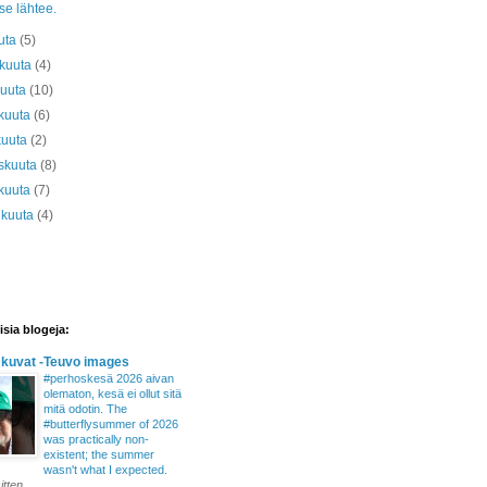
se lähtee.
uta
(5)
äkuuta
(4)
kuuta
(10)
kuuta
(6)
kuuta
(2)
skuuta
(8)
kuuta
(7)
ikuuta
(4)
isia blogeja:
 kuvat -Teuvo images
#perhoskesä 2026 aivan
olematon, kesä ei ollut sitä
mitä odotin. The
#butterflysummer of 2026
was practically non-
existent; the summer
wasn't what I expected.
itten