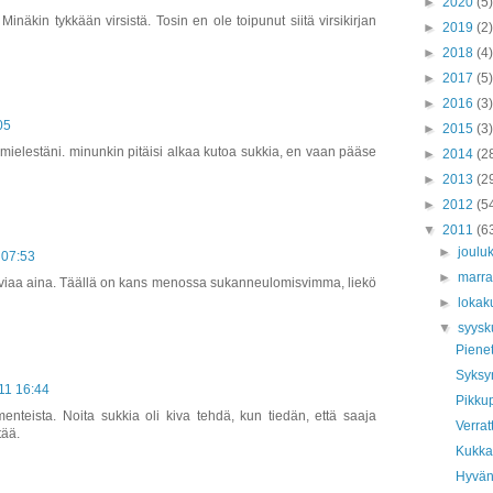
►
2020
(5)
inäkin tykkään virsistä. Tosin en ole toipunut siitä virsikirjan
►
2019
(2)
►
2018
(4)
►
2017
(5)
►
2016
(3)
05
►
2015
(3)
mielestäni. minunkin pitäisi alkaa kutoa sukkia, en vaan pääse
►
2014
(2
►
2013
(2
►
2012
(5
▼
2011
(6
►
joulu
 07:53
►
marr
rviaa aina. Täällä on kans menossa sukanneulomisvimma, liekö
►
lokak
▼
syys
Pienet
Syksyn
11 16:44
Pikkup
menteista. Noita sukkia oli kiva tehdä, kun tiedän, että saaja
Verrat
tää.
Kukka
Hyvän