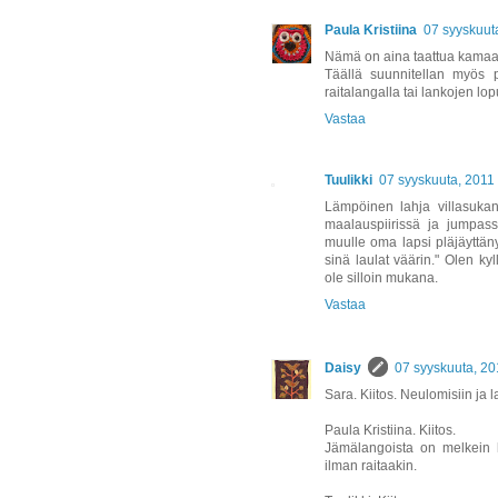
Paula Kristiina
07 syyskuut
Nämä on aina taattua kamaa,
Täällä suunnitellan myös
raitalangalla tai lankojen lo
Vastaa
Tuulikki
07 syyskuuta, 2011
Lämpöinen lahja villasukan 
maalauspiirissä ja jumpass
muulle oma lapsi pläjäyttän
sinä laulat väärin." Olen ky
ole silloin mukana.
Vastaa
Daisy
07 syyskuuta, 20
Sara. Kiitos. Neulomisiin ja l
Paula Kristiina. Kiitos.
Jämälangoista on melkein 
ilman raitaakin.