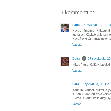
9 kommenttia:
Paula
07 syyskuuta, 2011 1
Hyvät, lämpimät villasuka
tuollaiset! Käsityölahjoissa 
Hyvää syksyä harrastusten p
Vastaa
Daisy
07 syyskuuta, 20
Kiitos Paula. Kyllä villasukki
Vastaa
Sara
07 syyskuuta, 2011 20
Kauniin väriset sukat! Syk
suunnitellaan erilaisia versi
Hyvää ja kaunista lakusyksy
Vastaa