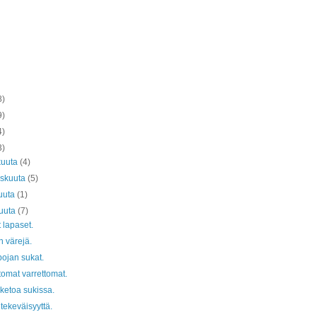
8)
9)
4)
3)
kuuta
(4)
askuuta
(5)
uuta
(1)
kuuta
(7)
 lapaset.
 värejä.
ojan sukat.
tomat varrettomat.
ketoa sukissa.
tekeväisyyttä.