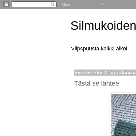
Silmukoiden
Viipspuusta kaikki alkoi.
keskiviikko 7. syyskuuta
Tästä se lähtee.