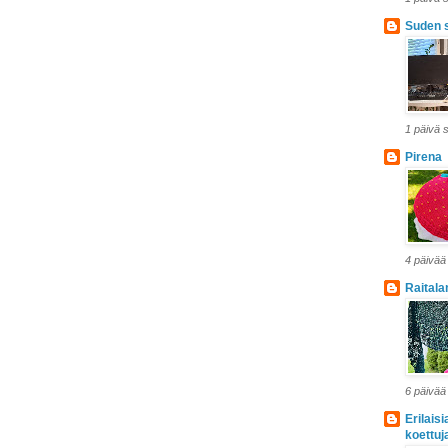
Suden 
1 päivä s
Pirena
4 päivää 
Raital
6 päivää 
Erilais
koettuj